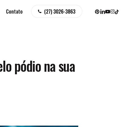
pinterest
linkedin
youtube
instagr
tiktok
Contato
(27) 3026-3863
lo pódio na sua