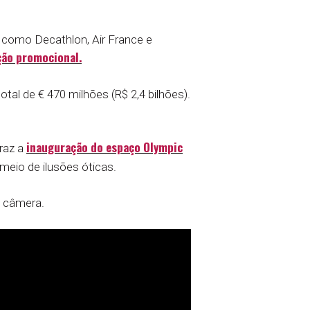
 como Decathlon, Air France e
ação promocional.
tal de € 470 milhões (R$ 2,4 bilhões).
inauguração do espaço Olympic
traz a
 meio de ilusões óticas.
a câmera.