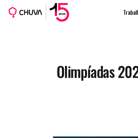
Skip
Trabal
to
main
content
Olimpíadas 202