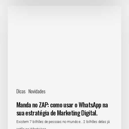
Manda
no
ZAP:
como
usar
o
WhatsApp
na
sua
estratégia
de
Dicas
Novidades
Marketing
Digital.
Manda no ZAP: como usar o WhatsApp na
sua estratégia de Marketing Digital.
Existem 7 bilhões de pessoas no mundo e… 2 bilhões delas já