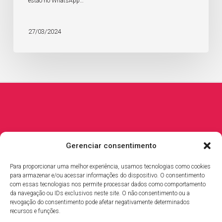
estão no WhatsApp…
27/03/2024
Gerenciar consentimento
Instagram
LinkedIn
Pinterest
YouTube
TikTok
Para proporcionar uma melhor experiência, usamos tecnologias como cookies
Endereço
para armazenar e/ou acessar informações do dispositivo. O consentimento
com essas tecnologias nos permite processar dados como comportamento
da navegação ou IDs exclusivos neste site. O não consentimento ou a
Rua Carlos Martins, 696
revogação do consentimento pode afetar negativamente determinados
Jardim Camburi, Vitória-ES
recursos e funções.
Cep 29.090-060