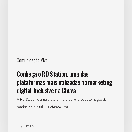
uma
das
plataformas
mais
utilizadas
no
marketing
Comunicação Viva
digital,
inclusive
Conheça o RD Station, uma das
na
plataformas mais utilizadas no marketing
Chuva
digital, inclusive na Chuva
A RD Station é uma plataforma brasileira de automação de
marketing digital. Ela oferece uma…
11/10/2023