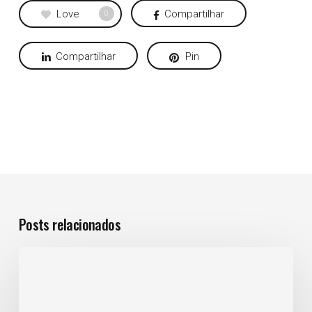
Love
Compartilhar
0
Compartilhar
Pin
Posts relacionados
Conheça
o
RD
Station,