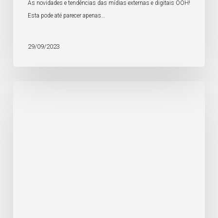
As novidades e tendências das mídias externas e digitais OOH!
Esta pode até parecer apenas…
29/09/2023
Comunicação
viva
para
criar
e
repaginar