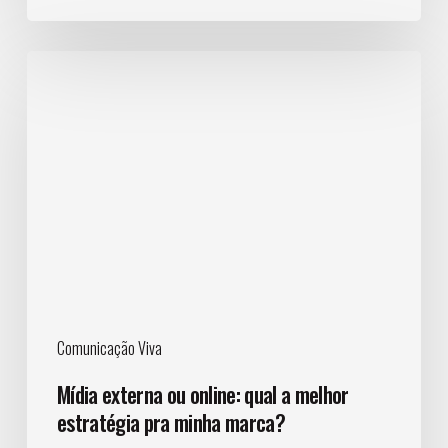
Mídia
externa
ou
online:
qual
a
melhor
estratégia
pra
minha
marca?
Comunicação Viva
Mídia externa ou online: qual a melhor
estratégia pra minha marca?