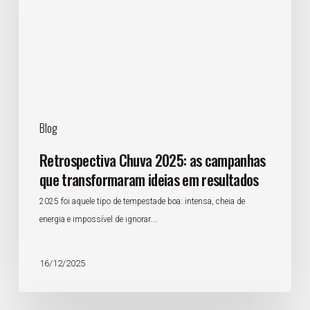
campanhas
que
transformaram
ideias
em
resultados
Blog
Retrospectiva Chuva 2025: as campanhas
que transformaram ideias em resultados
2025 foi aquele tipo de tempestade boa: intensa, cheia de
energia e impossível de ignorar.…
16/12/2025