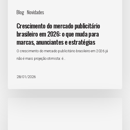
para
Blog
Novidades
marcas,
anunciantes
Crescimento do mercado publicitário
e
brasileiro em 2026: o que muda para
estratégias
marcas, anunciantes e estratégias
O crescimento do mercado publicitário brasileiro em 2026 já
não é mais projeção otimista: é…
28/01/2026
Retrospectiva
Chuva
2025:
as