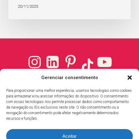
20/11/2025
Instagram
LinkedIn
Pinterest
YouTube
TikTok
Endereço
Gerenciar consentimento
Rua Carlos Martins, 696
Para proporcionar uma melhor experiência, usamos tecnologias como cookies
Jardim Camburi, Vitória-ES
para armazenar e/ou acessar informações do dispositivo. O consentimento
Cep 29.090-060
com essas tecnologias nos permite processar dados como comportamento
da navegação ou IDs exclusivos neste site. O não consentimento ou a
revogação do consentimento pode afetar negativamente determinados
recursos e funções.
Contato
T: +55 (27) 3026-3863
Aceitar