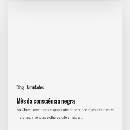
Mês
da
consciência
negra
Blog
Novidades
Mês da consciência negra
Na Chuva, acreditamos que criatividade nasce do encontro entre
histórias, vivências e olhares diferentes. E,…