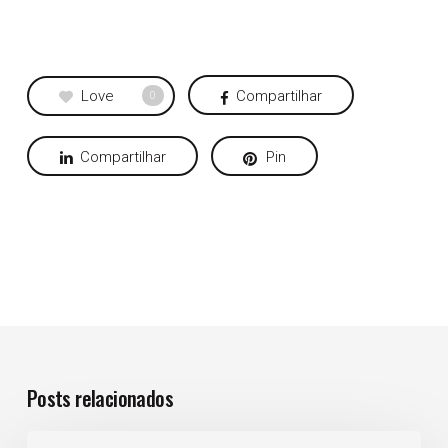
Love
Compartilhar
0
Compartilhar
Pin
Posts relacionados
Crescimento