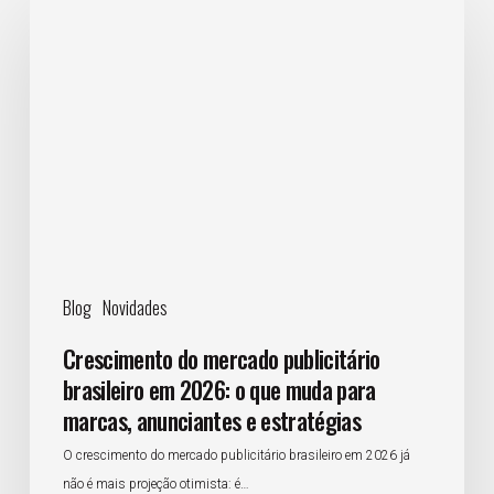
do
mercado
publicitário
brasileiro
em
2026:
o
que
muda
para
Blog
Novidades
marcas,
anunciantes
Crescimento do mercado publicitário
e
brasileiro em 2026: o que muda para
estratégias
marcas, anunciantes e estratégias
O crescimento do mercado publicitário brasileiro em 2026 já
não é mais projeção otimista: é…