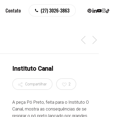
pinterest
linkedin
youtube
instagr
tiktok
Contato
(27) 3026-3863
Instituto Canal
Compartilhar
2
A peça Pó Preto, feita para o Instituto O
Canal, mostra as consequências de se
respirar o pó preto lançado por grandes