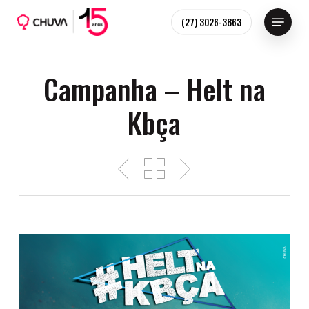
Skip
Menu
(27) 3026-3863
to
main
content
Campanha – Helt na
Kbça