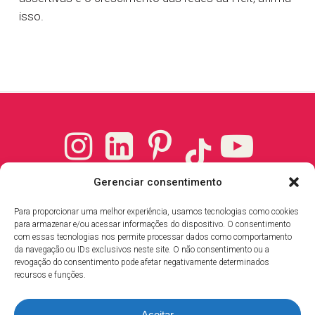
isso.
Instagram
LinkedIn
Pinterest
YouTube
TikTok
Endereço
Gerenciar consentimento
Rua Carlos Martins, 696
Para proporcionar uma melhor experiência, usamos tecnologias como cookies
Jardim Camburi, Vitória-ES
para armazenar e/ou acessar informações do dispositivo. O consentimento
Cep 29.090-060
com essas tecnologias nos permite processar dados como comportamento
da navegação ou IDs exclusivos neste site. O não consentimento ou a
revogação do consentimento pode afetar negativamente determinados
recursos e funções.
Contato
T: +55 (27) 3026-3863
Aceitar